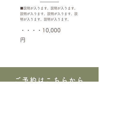
■説明が入ります。説明が入ります。
説明が入ります。説明が入ります。説
明が入ります。説明が入ります。
・・・・10,000
円
ご予約はこちらから
​希望講座、希望日時をご記入の上お問い合
わせください。
​会場につきましては、ご相談の上決定いた
します。
お気軽にお問い合わせください。